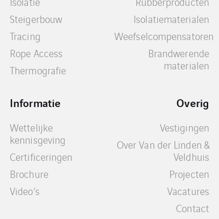
Isolatie
Rubberproducten
Steigerbouw
Isolatiematerialen
Tracing
Weefselcompensatoren
Rope Access
Brandwerende
materialen
Thermografie
Informatie
Overig
Wettelijke
Vestigingen
kennisgeving
Over Van der Linden &
Certificeringen
Veldhuis
Brochure
Projecten
Video’s
Vacatures
Contact