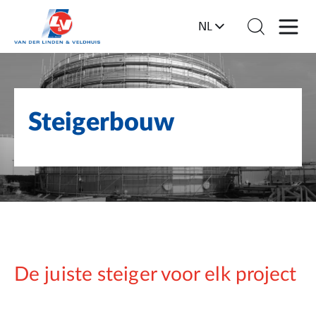
NL
Steigerbouw
De juiste steiger voor elk project