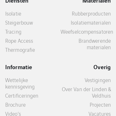
Diensten
Materialen
Isolatie
Rubberproducten
Steigerbouw
Isolatiematerialen
Tracing
Weefselcompensatoren
Rope Access
Brandwerende
materialen
Thermografie
Informatie
Overig
Wettelijke
Vestigingen
kennisgeving
Over Van der Linden &
Certificeringen
Veldhuis
Brochure
Projecten
Video’s
Vacatures