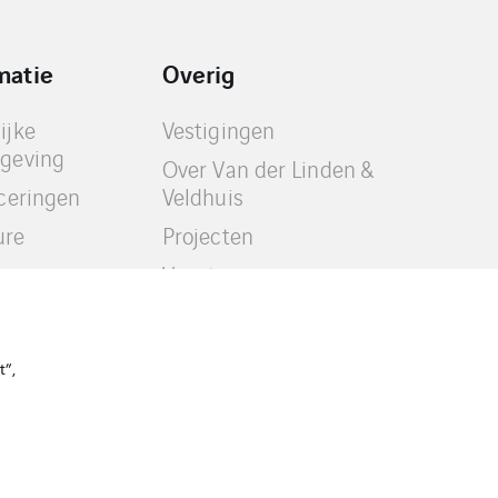
matie
Overig
ijke
Vestigingen
sgeving
Over Van der Linden &
iceringen
Veldhuis
ure
Projecten
s
Vacatures
Contact
t”,