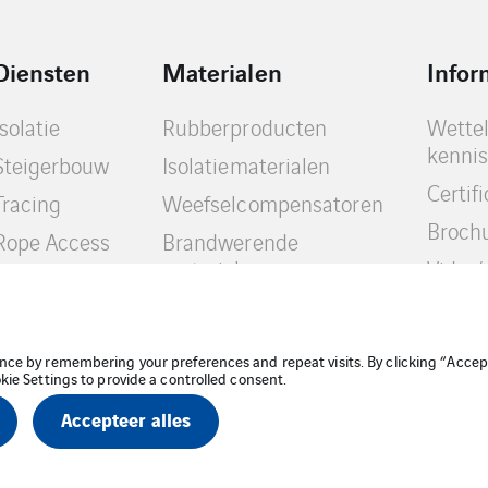
Diensten
Materialen
Infor
Isolatie
Rubberproducten
Wettel
kenni
Steigerbouw
Isolatiematerialen
Certif
Tracing
Weefselcompensatoren
Broch
Rope Access
Brandwerende
materialen
Video’
Thermografie
nce by remembering your preferences and repeat visits. By clicking “Accep
kie Settings to provide a controlled consent.
Cookiebeleid
Accepteer alles